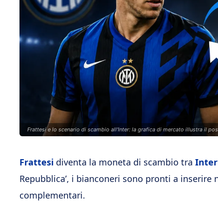
Frattesi e lo scenario di scambio all'Inter: la grafica di mercato illustra il pos
Frattesi
diventa la moneta di scambio tra
Inter
Repubblica’, i bianconeri sono pronti a inserire n
complementari.