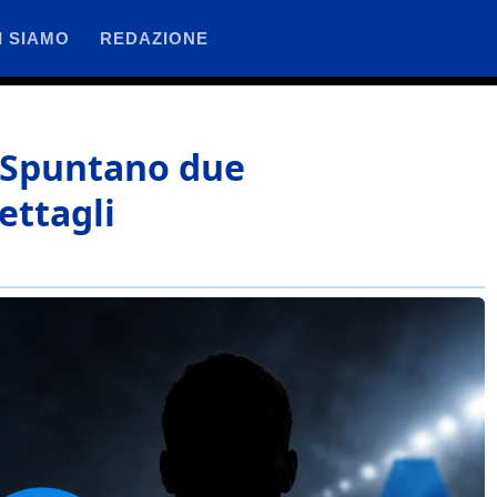
I SIAMO
REDAZIONE
? Spuntano due
ettagli