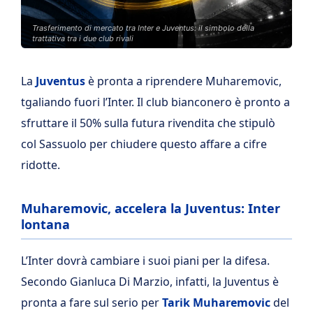
Trasferimento di mercato tra Inter e Juventus: il simbolo della
trattativa tra i due club rivali
La
Juventus
è pronta a riprendere Muharemovic,
tgaliando fuori l’Inter. Il club bianconero è pronto a
sfruttare il 50% sulla futura rivendita che stipulò
col Sassuolo per chiudere questo affare a cifre
ridotte.
Muharemovic, accelera la Juventus: Inter
lontana
L’Inter dovrà cambiare i suoi piani per la difesa.
Secondo Gianluca Di Marzio, infatti, la Juventus è
pronta a fare sul serio per
Tarik Muharemovic
del