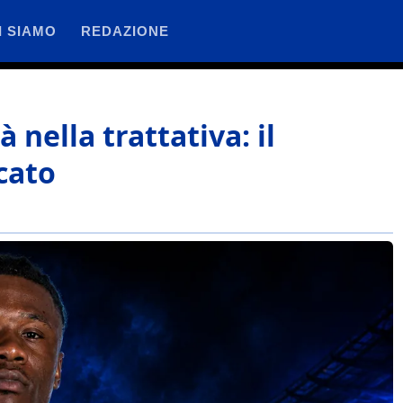
I SIAMO
REDAZIONE
 nella trattativa: il
cato