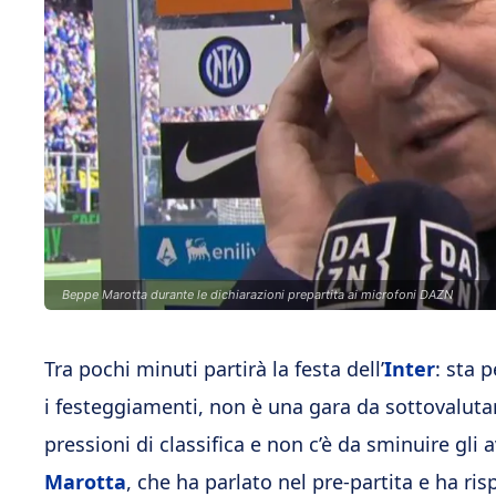
Beppe Marotta durante le dichiarazioni prepartita ai microfoni DAZN
Tra pochi minuti partirà la festa dell’
Inter
: sta p
i festeggiamenti, non è una gara da sottovalut
pressioni di classifica e non c’è da sminuire gli 
Marotta
, che ha parlato nel pre-partita e ha ris