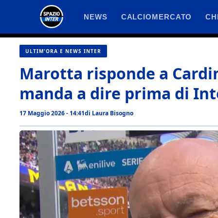
Vai
NEWS
CALCIOMERCATO
CH
al
contenuto
ULTIM'ORA E NEWS INTER
Marotta risponde a Cardin
manda a dire prima di In
17 Maggio 2026 - 14:41
di
Laura Bisogno