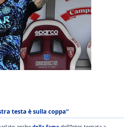
tra testa è sulla coppa”
parlato anche
della fame
dell’Inter, tornata a