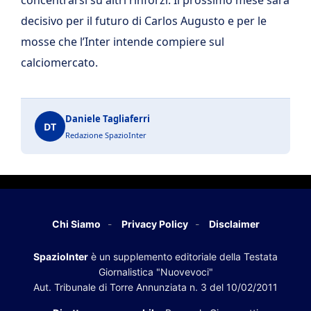
concentrarsi su altri rinforzi. Il prossimo mese sarà
decisivo per il futuro di Carlos Augusto e per le
mosse che l’Inter intende compiere sul
calciomercato.
Daniele Tagliaferri
DT
Redazione SpazioInter
Chi Siamo
Privacy Policy
Disclaimer
SpazioInter
è un supplemento editoriale della Testata
Giornalistica "Nuovevoci"
Aut. Tribunale di Torre Annunziata n. 3 del 10/02/2011