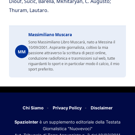
Diouf, Sucic, Barella, Mkhitaryan, C. Augusto;
Thuram, Lautaro.
Massimiliano Muscara
Sono Massimiliano Libro Muscarà, nato a Messina il
10/09/2001. Aspirante giornalista, coltivo la mia
MM
passione attraverso la scrittura di pezzi online,
conduzione radiofonica e trasmissioni sul web, tutte
riguardanti lo sport e in particolar modo il calcio, il mio
sport preferito.
Chi Siamo
Privacy Policy
Disclaimer
SpazioInter
è un supplemento editoriale della Testata
Giornalistica "Nuovevoci"