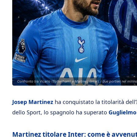
Confronto tra Vicario (Tottenham) e Martinez (Inter), i due portieri nel miri
Josep Martinez
ha conquistato la titolarità dell
dello Sport, lo spagnolo ha superato
Guglielmo 
Martinez titolare Inter: come è avvenut