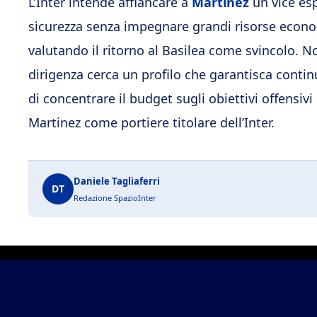
L’Inter intende affiancare a
Martinez
un vice esp
sicurezza senza impegnare grandi risorse econ
valutando il ritorno al Basilea come svincolo. N
dirigenza cerca un profilo che garantisca contin
di concentrare il budget sugli obiettivi offensiv
Martinez come portiere titolare dell’Inter.
Daniele Tagliaferri
DT
Redazione SpazioInter