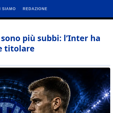
I SIAMO
REDAZIONE
 sono più subbi: l’Inter ha
e titolare