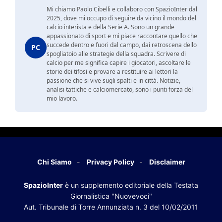
Mi chiamo Paolo Cibelli e collaboro con SpazioInter dal
2025, dove mi occupo di seguire da vicino il mondo del
calcio interista e della Serie A. Sono un grande
appassionato di sport e mi piace raccontare quello che
succede dentro e fuori dal campo, dai retroscena dello
PC
spogliatoio alle strategie della squadra. Scrivere di
calcio per me significa capire i giocatori, ascoltare le
storie dei tifosi e provare a restituire ai lettori la
passione che si vive sugli spalti e in città. Notizie,
analisi tattiche e calciomercato, sono i punti forza del
mio lavoro.
Chi Siamo
Privacy Policy
Disclaimer
SpazioInter
è un supplemento editoriale della Testata
Giornalistica "Nuovevoci"
Aut. Tribunale di Torre Annunziata n. 3 del 10/02/2011