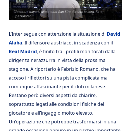
Giocatore davanti allo stadio San Siro durante la sera. Foto:
SpazioInter
L’Inter segue con attenzione la situazione di
David
Alaba
. Il difensore austriaco, in scadenza con il
Real Madrid
, è finito tra i profili monitorati dalla
dirigenza nerazzurra in vista della prossima
stagione. A riportarlo è Fabrizio Romano, che ha
acceso i riflettori su una pista complicata ma
comunque affascinante per il club milanese.
Restano però diversi aspetti da chiarire,
soprattutto legati alle condizioni fisiche del
giocatore e all’ingaggio molto elevato.
Un’operazione che potrebbe trasformarsi in una
grande occasione oppure in un rischio importante.