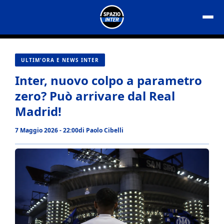
Vai
al
contenuto
ULTIM'ORA E NEWS INTER
Inter, nuovo colpo a parametro
zero? Può arrivare dal Real
Madrid!
7 Maggio 2026 - 22:00
di
Paolo Cibelli