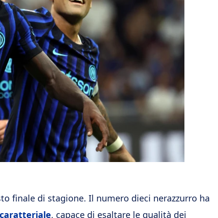
to finale di stagione. Il numero dieci nerazzurro ha
 caratteriale
, capace di esaltare le qualità dei