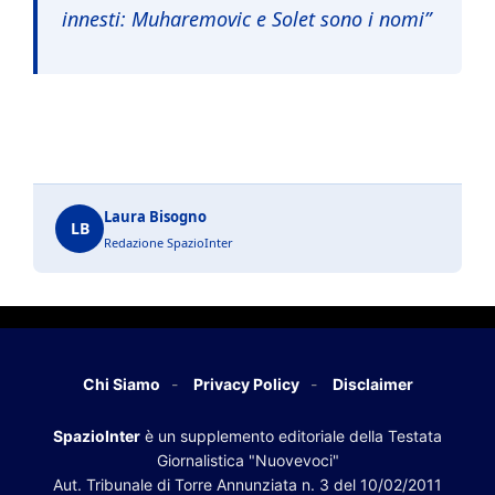
innesti: Muharemovic e Solet sono i nomi”
Laura Bisogno
LB
Redazione SpazioInter
Chi Siamo
Privacy Policy
Disclaimer
SpazioInter
è un supplemento editoriale della Testata
Giornalistica "Nuovevoci"
Aut. Tribunale di Torre Annunziata n. 3 del 10/02/2011