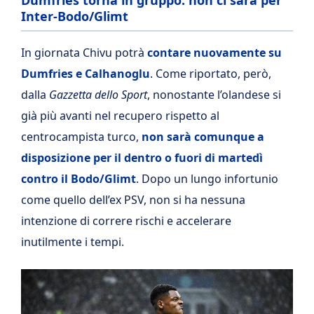
Dumfries torna in gruppo: non ci sarà per
Inter-Bodo/Glimt
In giornata Chivu potrà
contare nuovamente su
Dumfries e Calhanoglu
. Come riportato, però,
dalla
Gazzetta dello Sport
, nonostante l’olandese si
già più avanti nel recupero rispetto al
centrocampista turco,
non sarà comunque a
disposizione per il dentro o fuori di martedì
contro il Bodo/Glimt
. Dopo un lungo infortunio
come quello dell’ex PSV, non si ha nessuna
intenzione di correre rischi e accelerare
inutilmente i tempi.