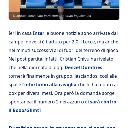
Dumfries convocato in Nazionale seduto in panchina
Ieri in casa
Inter
le buone notizie sono arrivate dal
campo, dove si è
battuto per 2-0 il Lecce
, ma anche
nei minuti successivi al di fuori del terreno di gioco.
Nel post partita, infatti, Cristian Chivu ha rivelato
che nella giornata di oggi
Denzel Dumfries
tornerà finalmente in gruppo, lasciandosi così alle
spalle l’
infortunio alla caviglia
che lo ha tenuto ai
box per diversi mesi. Ora però la domanda sorge
spontanea: il numero 2 nerazzurro
ci sarà contro
il Bodo/Glimt?