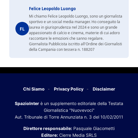
Felice Leopoldo Luongo
Mi chiamo Felice Leopoldo Luongo, sono un giornalista
sportivo e un social media manager. Ho conseguito la
laurea in giurisprudenza nel 2024 e sono un grande
FL
appassionato di calcio e cinema, materie di cui adoro
raccontare le emozioni che sanno regalare.
Giornalista Pubblicista iscritto all'Ordine dei Giornalisti
della Campania con tessera n. 188207
Chi Siamo
Privacy Policy
Disclaimer
SpazioInter
è un supplemento editoriale della Testata
Giornalistica "Nuovevoci"
Aut. Tribunale di Torre Annunziata n. 3 del 10/02/2011
Direttore responsabile:
Pasquale Giacometti
Editore:
Cierre Media SRLS