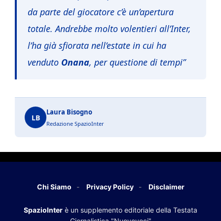
da parte del giocatore c’è un’apertura
totale. Andrebbe molto volentieri all’Inter,
l’ha già sfiorata nell’estate in cui ha
venduto
Onana
, per questione di tempi”
Laura Bisogno
LB
Redazione SpazioInter
Chi Siamo
Privacy Policy
Disclaimer
SpazioInter
è un supplemento editoriale della Testata
Giornalistica "Nuovevoci"