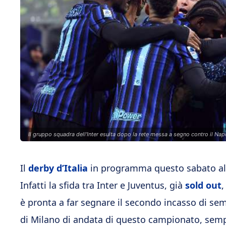
Il gruppo squadra dell'Inter esulta dopo la rete messa a segno contro il Nap
Il
derby d’Italia
in programma questo sabato alle
Infatti la sfida tra Inter e Juventus, già
sold out
,
è pronta a far segnare il secondo incasso di sem
di Milano di andata di questo campionato, sempr