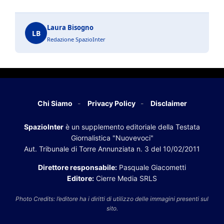
Laura Bisogno
LB
Redazione SpazioInter
Chi Siamo
Privacy Policy
Disclaimer
SpazioInter
è un supplemento editoriale della Testata
Giornalistica "Nuovevoci"
Aut. Tribunale di Torre Annunziata n. 3 del 10/02/2011
Direttore responsabile:
Pasquale Giacometti
Editore:
Cierre Media SRLS
Photo Credits: l’editore ha i diritti di utilizzo delle immagini presenti sul
sito.