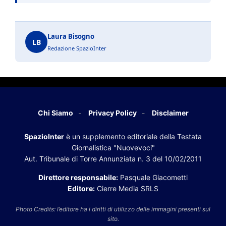
Laura Bisogno
LB
Redazione SpazioInter
Chi Siamo
Privacy Policy
Disclaimer
SpazioInter
è un supplemento editoriale della Testata
Giornalistica "Nuovevoci"
Aut. Tribunale di Torre Annunziata n. 3 del 10/02/2011
Direttore responsabile:
Pasquale Giacometti
Editore:
Cierre Media SRLS
Photo Credits: l’editore ha i diritti di utilizzo delle immagini presenti sul
sito.