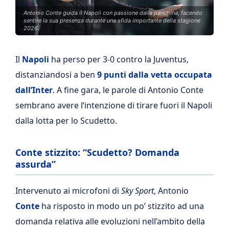
Antonio Conte guida il Napoli con passione dalla panchina, facendo
sentire la sua presenza durante una sfida importante della stagione
2026.
Il
Napoli
ha perso per 3-0 contro la Juventus,
distanziandosi a ben
9 punti dalla vetta occupata
dall’Inter
. A fine gara, le parole di Antonio Conte
sembrano avere l’intenzione di tirare fuori il Napoli
dalla lotta per lo Scudetto.
Conte stizzito: “Scudetto? Domanda
assurda”
Intervenuto ai microfoni di
Sky Sport
, Antonio
Conte
ha risposto in modo un po’ stizzito ad una
domanda relativa alle evoluzioni nell’ambito della