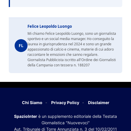
Felice Leopoldo Luongo
Mi chiamo Felice Leopoldo Luongo, sono un giornalista
sportivo e un social media manager. Ho conseguito la
laurea in giurisprudenza nel 2024 e sono un grande
FL
appassionato di calcio e cinema, materie di cui adoro
raccontare le emozioni che sanno regalare.
Giornalista Pubblicista iscritto all'Ordine dei Giornalisti
della Campania con tessera n. 188207
Chi Siamo
Privacy Policy
Disclaimer
SpazioInter
è un supplemento editoriale della Testata
Giornalistica "Nuovevoci"
Aut. Tribunale di Torre Annunziata n. 3 del 10/02/2011