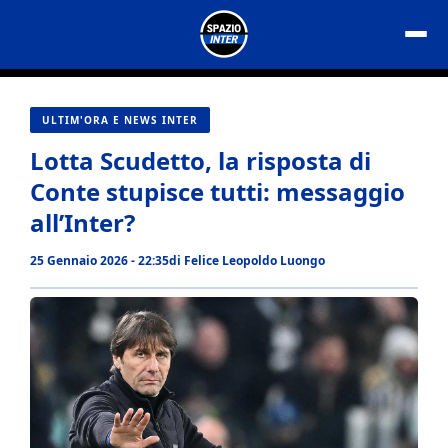
Vai
al
contenuto
ULTIM'ORA E NEWS INTER
Lotta Scudetto, la risposta di
Conte stupisce tutti: messaggio
all’Inter?
25 Gennaio 2026 - 22:35
di
Felice Leopoldo Luongo