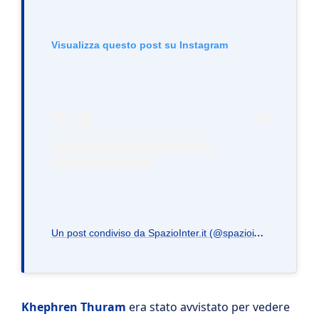
Visualizza questo post su Instagram
U
n post condiviso da SpazioInter.it (@spaziointer.it)
Khephren Thuram
era stato avvistato per vedere