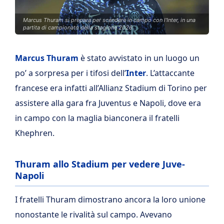
Marcus Thuram si prepara per scendere in campo con l'Inter, in una
partita di campionato della stagione 2026.
Marcus Thuram
è stato avvistato in un luogo un
po’ a sorpresa per i tifosi dell’
Inter
. L’attaccante
francese era infatti all’Allianz Stadium di Torino per
assistere alla gara fra Juventus e Napoli, dove era
in campo con la maglia bianconera il fratelli
Khephren.
Thuram allo Stadium per vedere Juve-
Napoli
I fratelli Thuram dimostrano ancora la loro unione
nonostante le rivalità sul campo. Avevano