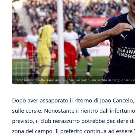
Ivan Perisic esulta dopo aver segnato un gol in una partita di campionato co
Dopo aver assaporato il ritorno di Joao Cancelo, 
sulle corsie. Nonostante il rientro dall’infortun
previsto, il club nerazzurro potrebbe decidere
zona del campo. Il preferito continua ad essere