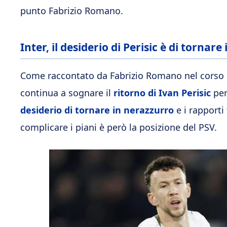
punto Fabrizio Romano.
Inter, il desiderio di Perisic è di tornar
Come raccontato da Fabrizio Romano nel corso di
continua a sognare il
ritorno di Ivan Perisic
per 
desiderio di tornare in nerazzurro
e i rapporti 
complicare i piani è però la posizione del PSV.