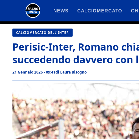
Vai
NEWS
CALCIOMERCATO
CH
al
contenuto
CALCIOMERCATO DELL'INTER
Perisic-Inter, Romano chia
succedendo davvero con l
21 Gennaio 2026 - 09:41
di
Laura Bisogno