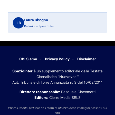
Laura Bisogno
LB
Redazione SpazioInter
Chi Siamo
Privacy Policy
Disclaimer
SpazioInter
è un supplemento editoriale della Testata
Giornalistica "Nuovevoci"
Aut. Tribunale di Torre Annunziata n. 3 del 10/02/2011
Direttore responsabile:
Pasquale Giacometti
Editore:
Cierre Media SRLS
Photo Credits: l’editore ha i diritti di utilizzo delle immagini presenti sul
sito.