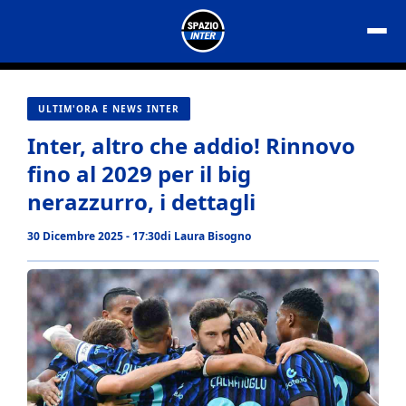
Vai
al
contenuto
ULTIM'ORA E NEWS INTER
Inter, altro che addio! Rinnovo
fino al 2029 per il big
nerazzurro, i dettagli
30 Dicembre 2025 - 17:30
di
Laura Bisogno