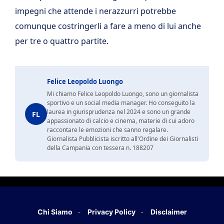
impegni che attende i nerazzurri potrebbe
comunque costringerli a fare a meno di lui anche
per tre o quattro partite.
Felice Leopoldo Luongo
Mi chiamo Felice Leopoldo Luongo, sono un giornalista
sportivo e un social media manager. Ho conseguito la
laurea in giurisprudenza nel 2024 e sono un grande
FL
appassionato di calcio e cinema, materie di cui adoro
raccontare le emozioni che sanno regalare.
Giornalista Pubblicista iscritto all'Ordine dei Giornalisti
della Campania con tessera n. 188207
Chi Siamo
Privacy Policy
Disclaimer