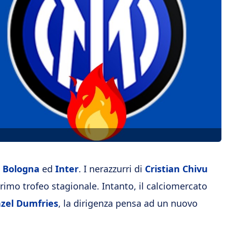
a
Bologna
ed
Inter
. I nerazzurri di
Cristian Chivu
primo trofeo stagionale. Intanto, il calciomercato
zel Dumfries
, la dirigenza pensa ad un nuovo