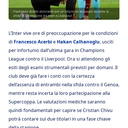
Francesco Acerbi dolorante per un infortunio accusato durante la
sfida di Champions tra Inter e Liverpool
L’Inter vive ore di preoccupazione per le condizioni
di
Francesco Acerbi
e
Hakan Calhanoglu
, usciti
per infortunio dall’ultima gara in Champions
League contro il Liverpool. Ora si attendono gli
esiti degli esami strumentali previsti per domani. Il
club deve già fare i conti con la certezza
dell’assenza di entrambi nella sfida contro il Genoa,
mentre resta incerta la loro partecipazione alla
Supercoppa. Le valutazioni mediche saranno
quindi fondamentali per capire se Cristian Chivu
potrà contare sui due titolari in una fase chiave
della stagione.