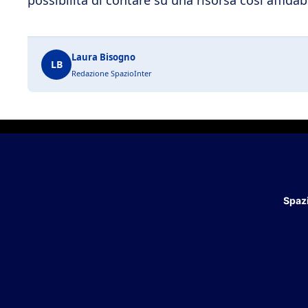
Laura Bisogno
LB
Redazione SpazioInter
Spazi