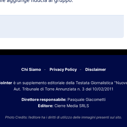
Chi Siamo
Privacy Policy
Disclaimer
oInter
è un supplemento editoriale della Testata Giornalistica "Nuov
Aut. Tribunale di Torre Annunziata n. 3 del 10/02/2011
Direttore responsabile:
Pasquale Giacometti
Editore:
Cierre Media SRLS
Photo Credits: l’editore ha i diritti di utilizzo delle immagini presenti sul sito.