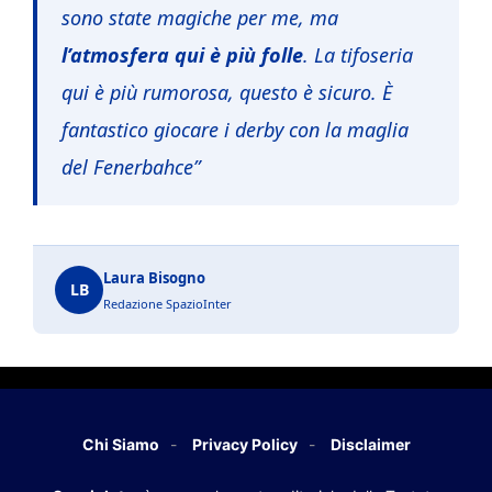
sono state magiche per me, ma
l’atmosfera qui è più folle
. La tifoseria
qui è più rumorosa, questo è sicuro. È
fantastico giocare i derby con la maglia
del Fenerbahce”
Laura Bisogno
LB
Redazione SpazioInter
Chi Siamo
Privacy Policy
Disclaimer