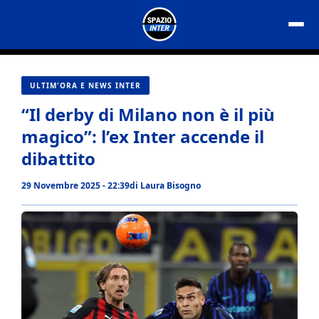
Vai
al
contenuto
ULTIM'ORA E NEWS INTER
“Il derby di Milano non è il più
magico”: l’ex Inter accende il
dibattito
29 Novembre 2025 - 22:39
di
Laura Bisogno