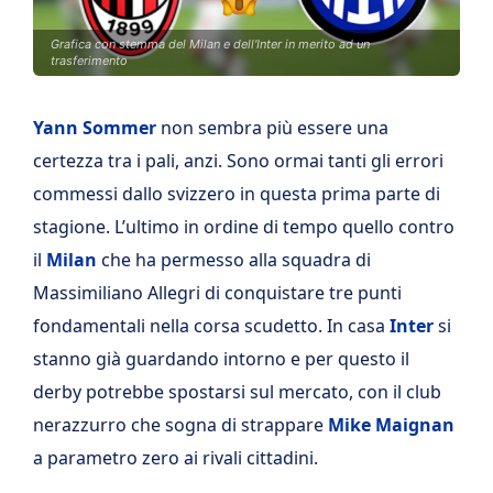
Grafica con stemma del Milan e dell'Inter in merito ad un
trasferimento
Yann Sommer
non sembra più essere una
certezza tra i pali, anzi. Sono ormai tanti gli errori
commessi dallo svizzero in questa prima parte di
stagione. L’ultimo in ordine di tempo quello contro
il
Milan
che ha permesso alla squadra di
Massimiliano Allegri di conquistare tre punti
fondamentali nella corsa scudetto. In casa
Inter
si
stanno già guardando intorno e per questo il
derby potrebbe spostarsi sul mercato, con il club
nerazzurro che sogna di strappare
Mike
Maignan
a parametro zero ai rivali cittadini.