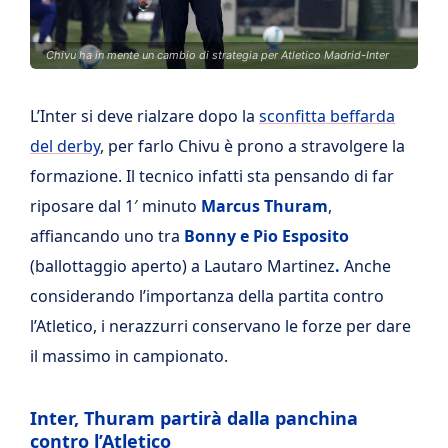
Chivu ha in mente un cambio di strategia per Atletico Madrid-Inter
L’Inter si deve rialzare dopo la
sconfitta beffarda
del derby
, per farlo Chivu è prono a stravolgere la
formazione. Il tecnico infatti sta pensando di far
riposare dal 1′ minuto
Marcus Thuram
,
affiancando uno tra
Bonny e Pio Esposito
(ballottaggio aperto) a Lautaro Martinez
.
Anche
considerando l’importanza della partita contro
l’Atletico, i nerazzurri conservano le forze per dare
il massimo in campionato.
Inter, Thuram partirà dalla panchina
contro l’Atletico