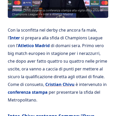
Cristian Chivu durante la conferenza stampa alla viglia della sfida di
Champions League tra Inter e Atletico Madrid
Con la sconfitta nel derby che ancora fa male,
l’
Inter
si prepara alla sfida di Champions League
con l’
Atletico Madrid
di domani sera. Primo vero
big match europeo in stagione per i nerazzurri,
che dopo aver fatto quattro su quattro nelle prime
uscite, ora vanno a caccia di punti per mettere al
sicuro la qualificazione diretta agli ottavi di finale.
Come di consueto,
Cristian Chivu
è intervenuto in
conferenza stampa
per presentare la sfida del
Metropolitano.