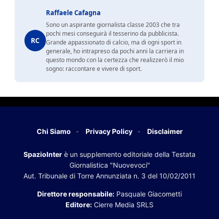
Raffaele Cafagna
Sono un aspirante giornalista classe 2003 che tra
pochi mesi conseguirà il tesserino da pubblicista.
RC
Grande appassionato di calcio, ma di ogni sport in
generale, ho intrapreso da pochi anni la carriera in
questo mondo con la certezza che realizzerò il mio
sogno: raccontare e vivere di sport.
Chi Siamo
Privacy Policy
Disclaimer
SpazioInter
è un supplemento editoriale della Testata
Giornalistica "Nuovevoci"
Aut. Tribunale di Torre Annunziata n. 3 del 10/02/2011
Direttore responsabile:
Pasquale Giacometti
Editore:
Cierre Media SRLS