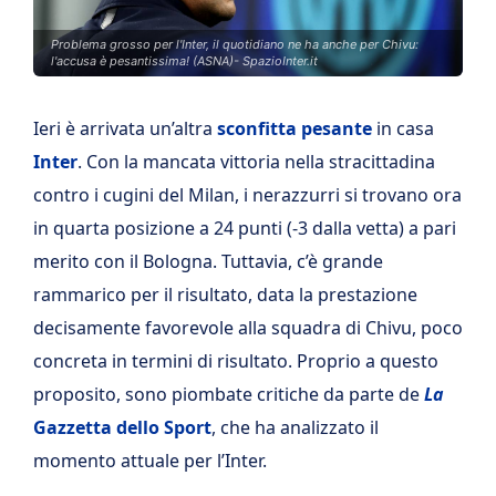
Problema grosso per l'Inter, il quotidiano ne ha anche per Chivu:
l'accusa è pesantissima! (ASNA)- SpazioInter.it
Ieri è arrivata un’altra
sconfitta pesante
in casa
Inter
. Con la mancata vittoria nella stracittadina
contro i cugini del Milan, i nerazzurri
si trovano ora
in quarta posizione a 24 punti (-3 dalla vetta) a pari
merito con il Bologna. Tuttavia, c’è grande
rammarico per il risultato, data la prestazione
decisamente favorevole alla squadra di Chivu, poco
concreta in termini di risultato. Proprio a questo
proposito, sono piombate critiche da parte de
La
Gazzetta dello Sport
, che ha analizzato il
momento attuale per l’Inter.