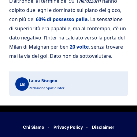
D’altronde, al termine dei 90′ i
nerazzurri
hanno
colpito due legni e dominato sul piano del gioco,
con più del
60% di possesso palla
. La sensazione
di superiorità era papabile, ma al contempo, c’è un
dato negativo: l’Inter ha calciato verso la porta del
Milan di Maignan per ben
20 volte
, senza trovare
mai la via del gol. Dato non da sottovalutare.
Laura Bisogno
LB
Redazione SpazioInter
Chi Siamo
Privacy Policy
Disclaimer