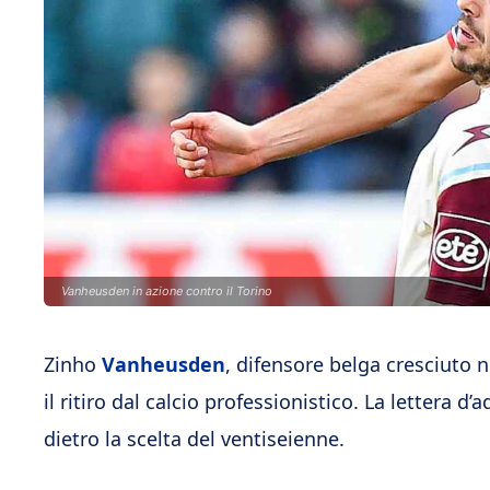
Vanheusden in azione contro il Torino
Zinho
Vanheusden
, difensore belga cresciuto ne
il ritiro dal calcio professionistico. La lettera 
dietro la scelta del ventiseienne.