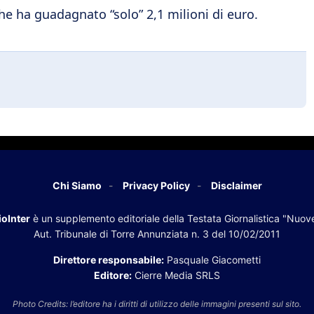
 che ha guadagnato “solo” 2,1 milioni di euro.
Chi Siamo
Privacy Policy
Disclaimer
oInter
è un supplemento editoriale della Testata Giornalistica "Nuov
Aut. Tribunale di Torre Annunziata n. 3 del 10/02/2011
Direttore responsabile:
Pasquale Giacometti
Editore:
Cierre Media SRLS
Photo Credits: l’editore ha i diritti di utilizzo delle immagini presenti sul sito.