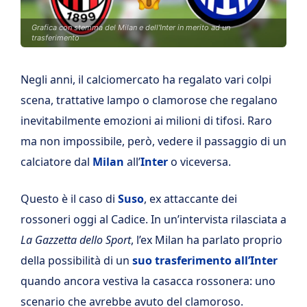
Grafica con stemma del Milan e dell'Inter in merito ad un
trasferimento
Negli anni, il calciomercato ha regalato vari colpi
scena, trattative lampo o clamorose che regalano
inevitabilmente emozioni ai milioni di tifosi. Raro
ma non impossibile, però, vedere il passaggio di un
calciatore dal
Milan
all’
Inter
o viceversa.
Questo è il caso di
Suso
, ex attaccante dei
rossoneri oggi al Cadice. In un’intervista rilasciata a
La Gazzetta dello Sport
, l’ex Milan ha parlato proprio
della possibilità di un
suo trasferimento all’Inter
quando ancora vestiva la casacca rossonera: uno
scenario che avrebbe avuto del clamoroso.