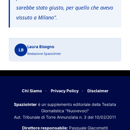
sarebbe stato giusto, per quello che avevo
vissuto a Milano”.
Laura Bisogno
LB
Redazione SpazioInter
Chi Siamo
Privacy Policy
Disclaimer
SpazioInter
è un supplemento editoriale della Testata
Giornalistica "Nuovevoci"
Aut. Tribunale di Torre Annunziata n. 3 del 10/02/2011
Direttore responsabile:
Pasquale Giacometti