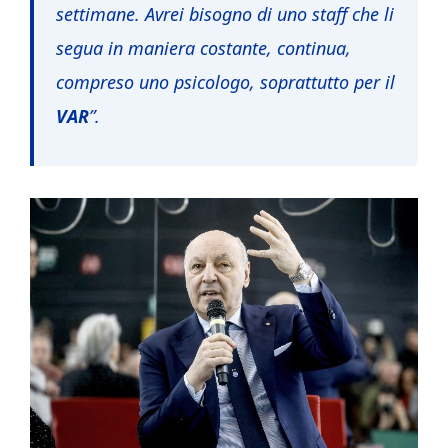
settimane. Avrei bisogno di uno staff che li
segua in maniera costante, continua,
compreso uno psicologo, soprattutto per il
VAR
”.