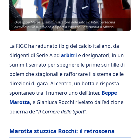
Giuseppe Marotta, amministratore delegato Fc Inter, partecipa
all'evento Costituzione e Sport a Palazzo Lombardia a Milano
La FIGC ha radunato i big del calcio italiano, da
dirigenti di Serie A ad
arbitri
e designatori, in un
summit serrato per spegnere le prime scintille di
polemiche stagionali e rafforzare il sistema delle
direzioni di gara. Al centro, un botta e risposta
spontaneo tra il numero uno dell’Inter,
Beppe
Marotta
, e Gianluca Rocchi rivelato dall’edizione
odierna de “
Il Corriere dello Sport
“.
Marotta stuzzica Rocchi: il retroscena