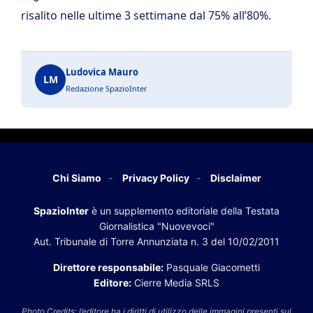
risalito nelle ultime 3 settimane dal 75% all’80%.
Ludovica Mauro
LM
Redazione SpazioInter
Chi Siamo
Privacy Policy
Disclaimer
SpazioInter
è un supplemento editoriale della Testata
Giornalistica "Nuovevoci"
Aut. Tribunale di Torre Annunziata n. 3 del 10/02/2011
Direttore responsabile:
Pasquale Giacometti
Editore:
Cierre Media SRLS
Photo Credits: l’editore ha i diritti di utilizzo delle immagini presenti sul