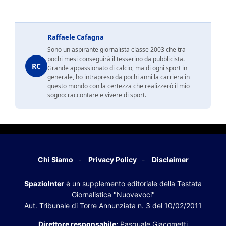
Raffaele Cafagna
Sono un aspirante giornalista classe 2003 che tra
pochi mesi conseguirà il tesserino da pubblicista.
RC
Grande appassionato di calcio, ma di ogni sport in
generale, ho intrapreso da pochi anni la carriera in
questo mondo con la certezza che realizzerò il mio
sogno: raccontare e vivere di sport.
Chi Siamo
Privacy Policy
Disclaimer
SpazioInter
è un supplemento editoriale della Testata
Giornalistica "Nuovevoci"
Aut. Tribunale di Torre Annunziata n. 3 del 10/02/2011
Direttore responsabile:
Pasquale Giacometti