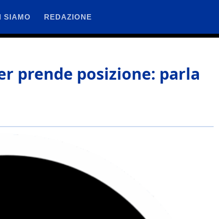
I SIAMO
REDAZIONE
ter prende posizione: parla