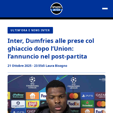
Vai
al
contenuto
ULTIM'ORA E NEWS INTER
Inter, Dumfries alle prese col
ghiaccio dopo l’Union:
l’annuncio nel post-partita
21 Ottobre 2025 - 23:55
di
Laura Bisogno