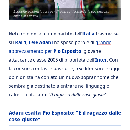
Esposito celebra la rete con l’Italia, confermando la sua crescita
anche in azzurro.
Nel corso delle ultime partite dell’
Italia
trasmesse
su
Rai 1
,
Lele Adani
ha speso parole di
grande
apprezzamento per
Pio Esposito
, giovane
attaccante classe 2005 di proprietà dell’
Inter
. Con
la consueta enfasi e passione, l’ex difensore e oggi
opinionista ha coniato un nuovo soprannome che
sembra già destinato a entrare nel linguaggio
calcistico italiano:
“Il ragazzo dalle cose giuste”
.
Adani esalta Pio Esposito: “È il ragazzo dalle
cose giuste”