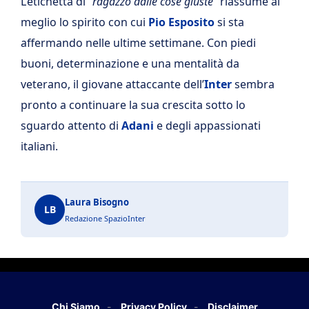
L’etichetta di
“ragazzo dalle cose giuste”
riassume al
meglio lo spirito con cui
Pio Esposito
si sta
affermando nelle ultime settimane. Con piedi
buoni, determinazione e una mentalità da
veterano, il giovane attaccante dell’
Inter
sembra
pronto a continuare la sua crescita sotto lo
sguardo attento di
Adani
e degli appassionati
italiani.
Laura Bisogno
LB
Redazione SpazioInter
Chi Siamo
Privacy Policy
Disclaimer