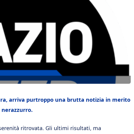
dra, arriva purtroppo una brutta notizia in merito
 nerazzurro.
erenità ritrovata. Gli ultimi risultati, ma