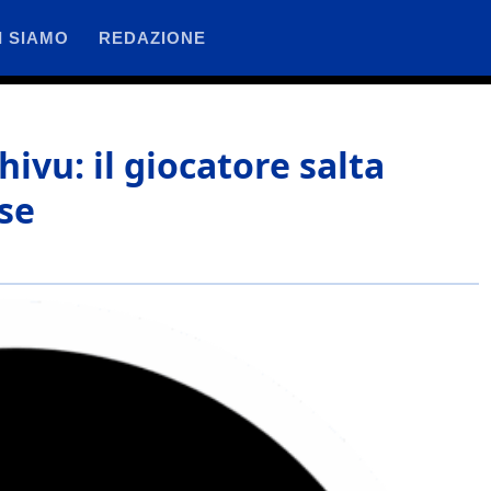
I SIAMO
REDAZIONE
hivu: il giocatore salta
se