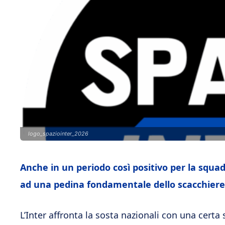
logo_spaziointer_2026
Anche in un periodo così positivo per la squa
ad una pedina fondamentale dello scacchiere
L’Inter affronta la sosta nazionali con una certa s