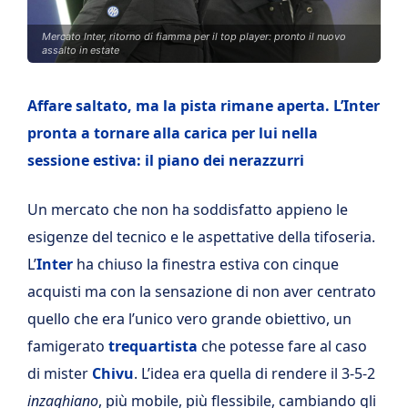
Mercato Inter, ritorno di fiamma per il top player: pronto il nuovo
assalto in estate
Affare saltato, ma la pista rimane aperta. L’Inter
pronta a tornare alla carica per lui nella
sessione estiva: il piano dei nerazzurri
Un mercato che non ha soddisfatto appieno le
esigenze del tecnico e le aspettative della tifoseria.
L’
Inter
ha chiuso la finestra estiva con cinque
acquisti ma con la sensazione di non aver centrato
quello che era l’unico vero grande obiettivo, un
famigerato
trequartista
che potesse fare al caso
di mister
Chivu
. L’idea era quella di rendere il 3-5-2
inzaghiano
, più mobile, più flessibile, cambiando gli