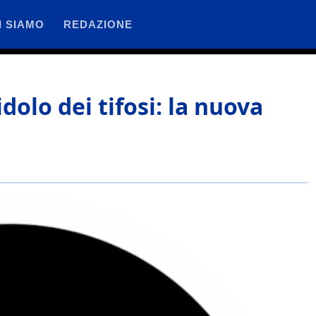
I SIAMO
REDAZIONE
dolo dei tifosi: la nuova