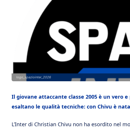
logo_spaziointer_2026
Il giovane attaccante classe 2005 è un vero e p
esaltano le qualità tecniche: con Chivu è nat
L’Inter di Christian Chivu non ha esordito nel mo