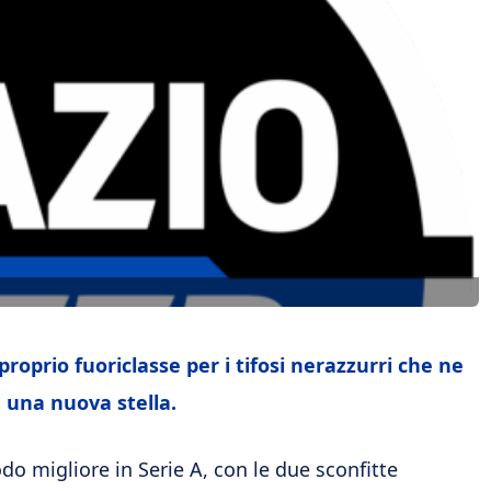
roprio fuoriclasse per i tifosi nerazzurri che ne
a una nuova stella.
do migliore in Serie A, con le due sconfitte