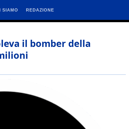
I SIAMO
REDAZIONE
leva il bomber della
milioni