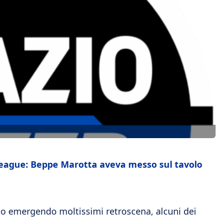
 League: Beppe Marotta aveva messo sul tavolo
no emergendo moltissimi retroscena, alcuni dei