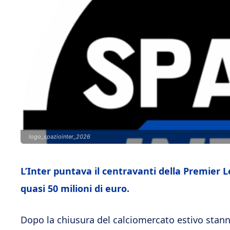
logo_spaziointer_2026
L’Inter puntava il centravanti della Premier
quasi 50 milioni di euro.
Dopo la chiusura del calciomercato estivo stan