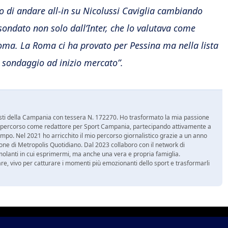
so di andare all-in su Nicolussi Caviglia cambiando
 sondato non solo dall’Inter, che lo valutava come
Roma. La Roma ci ha provato per Pessina ma nella lista
n sondaggio ad inizio mercato”.
nalisti della Campania con tessera N. 172270. Ho trasformato la mia passione
 mio percorso come redattore per Sport Campania, partecipando attivamente a
mpo. Nel 2021 ho arricchito il mio percorso giornalistico grazie a un anno
zione di Metropolis Quotidiano. Dal 2023 collaboro con il network di
molanti in cui esprimermi, ma anche una vera e propria famiglia.
re, vivo per catturare i momenti più emozionanti dello sport e trasformarli