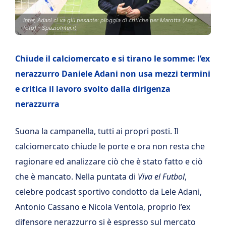
Inter, Adani ci va giù pesante: pioggia di critiche per Marotta (Ansa
foto) - SpazioInter.it
Chiude il calciomercato e si tirano le somme: l’ex
nerazzurro Daniele Adani non usa mezzi termini
e critica il lavoro svolto dalla dirigenza
nerazzurra
Suona la campanella, tutti ai propri posti. Il
calciomercato chiude le porte e ora non resta che
ragionare ed analizzare ciò che è stato fatto e ciò
che è mancato. Nella puntata di
Viva el Futbol
,
celebre podcast sportivo condotto da Lele Adani,
Antonio Cassano e Nicola Ventola, proprio l’ex
difensore nerazzurro si è espresso sul mercato