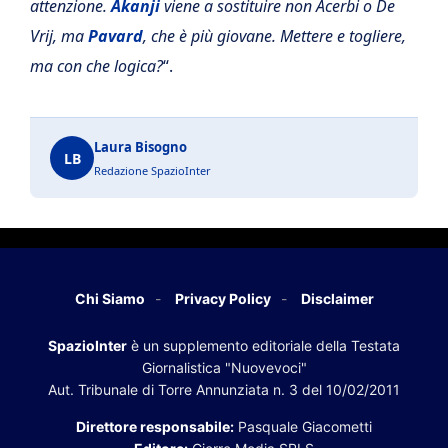
attenzione.
Akanji
viene a sostituire non Acerbi o De
Vrij, ma
Pavard
, che è più giovane. Mettere e togliere,
ma con che logica?
“.
Laura Bisogno
LB
Redazione SpazioInter
Chi Siamo
Privacy Policy
Disclaimer
SpazioInter
è un supplemento editoriale della Testata
Giornalistica "Nuovevoci"
Aut. Tribunale di Torre Annunziata n. 3 del 10/02/2011
Direttore responsabile:
Pasquale Giacometti