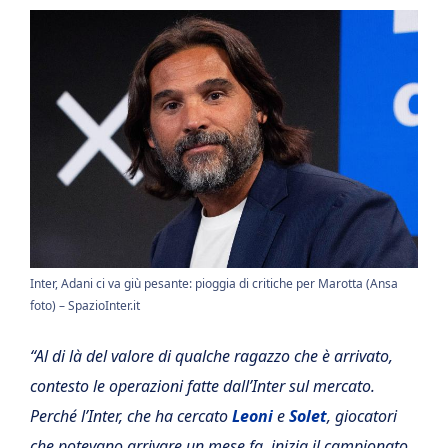
Inter, Adani ci va giù pesante: pioggia di critiche per Marotta (Ansa
foto) – SpazioInter.it
“Al di là del valore di qualche ragazzo che è arrivato,
contesto le operazioni fatte dall’Inter sul mercato.
Perché l’Inter, che ha cercato
Leoni
e
Solet
, giocatori
che potevano arrivare un mese fa, inizia il campionato