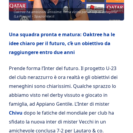
Oaktree ha ambizioni altissime: firma vicina per un top di categoria”
(La Presse) - SpazioInter.it
Una squadra pronta e matura: Oaktree ha le
idee chiaro per il futuro, c’è un obiettivo da
raggiungere entro due anni
Prende forma l’Inter del futuro. Il progetto U-23
del club nerazzurro è ora realtà e gli obiettivi dei
meneghini sono chiarissimi. Qualche sprazzo lo
abbiamo visto nel derby vissuto e giocato in
famiglia, ad Appiano Gentile. L’Inter di mister
Chivu
dopo le fatiche del mondiale per club ha
sfidato la nuova inter di mister Vecchi in un
amichevole conclusa 7-2 per Lautaro & co.