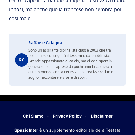
certo i capelli. La bandiera nigeriana stuzzica molto
i tifosi, ma anche quella francese non sembra poi
così male.
Raffaele Cafagna
Sono un aspirante giornalista classe 2003 che tra
pochi mesi conseguirà il tesserino da pubblicista.
RC
Grande appassionato di calcio, ma di ogni sport in
generale, ho intrapreso da pochi anni la carriera in
questo mondo con la certezza che realizzerò il mio
sogno: raccontare e vivere di sport.
Chi Siamo
Privacy Policy
Disclaimer
SpazioInter
è un supplemento editoriale della Testata