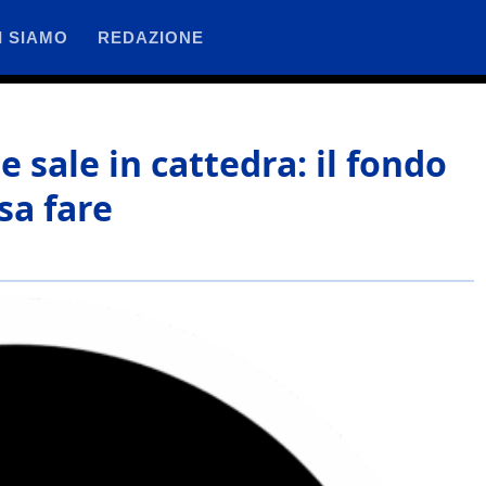
I SIAMO
REDAZIONE
 sale in cattedra: il fondo
sa fare