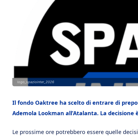
logo_spaziointer_2026
Il fondo Oaktree ha scelto di entrare di prepo
Ademola Lookman all’Atalanta. La decisione è
Le prossime ore potrebbero essere quelle decisiv