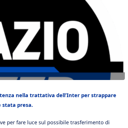
tenza nella trattativa dell’Inter per strappare
 stata presa.
e per fare luce sul possibile trasferimento di