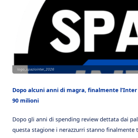
logo_spaziointer_2026
Dopo alcuni anni di magra, finalmente l’Inter 
90 milioni
Dopo gli anni di spending review dettata dai pa
questa stagione i nerazzurri stanno finalmente t