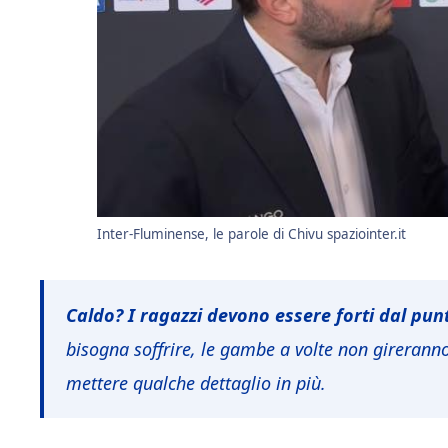
Inter-Fluminense, le parole di Chivu spaziointer.it
Caldo? I ragazzi devono essere forti dal punt
bisogna soffrire, le gambe a volte non gireranno 
mettere qualche dettaglio in più.