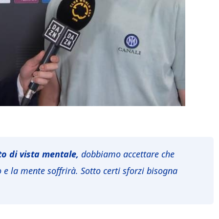
o di vista mentale,
dobbiamo accettare che
e la mente soffrirà. Sotto certi sforzi bisogna