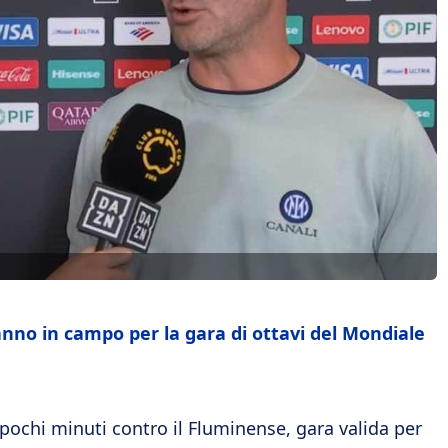
nno in campo per la gara di ottavi del Mondiale
ochi minuti contro il Fluminense, gara valida per