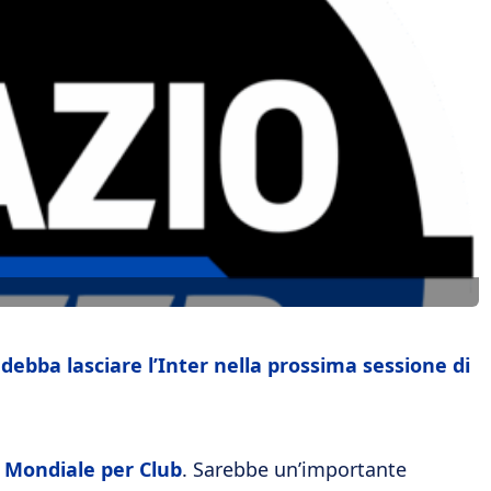
 debba lasciare l’Inter nella prossima sessione di
l Mondiale per Club
. Sarebbe un’importante