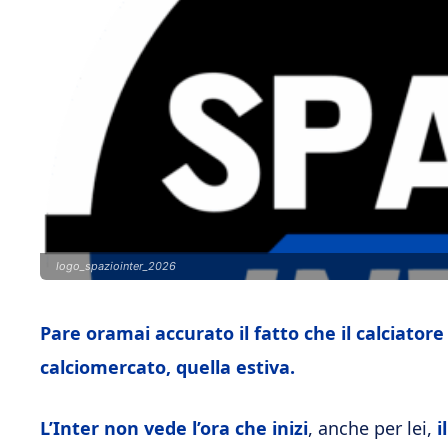
logo_spaziointer_2026
Pare oramai accurato il fatto che il calciatore
calciomercato, quella estiva.
L’Inter non vede l’ora che inizi
, anche per lei,
i