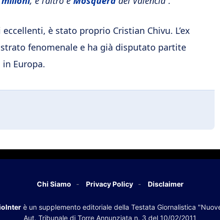
 milioni
, e l’altro è
Mosquera
del Valencia“.
 eccellenti, è stato proprio Cristian Chivu. L’ex
strato fenomenale e ha già disputato partite
i in Europa.
Chi Siamo
Privacy Policy
Disclaimer
oInter
è un supplemento editoriale della Testata Giornalistica "Nuov
Aut. Tribunale di Torre Annunziata n. 3 del 10/02/2011