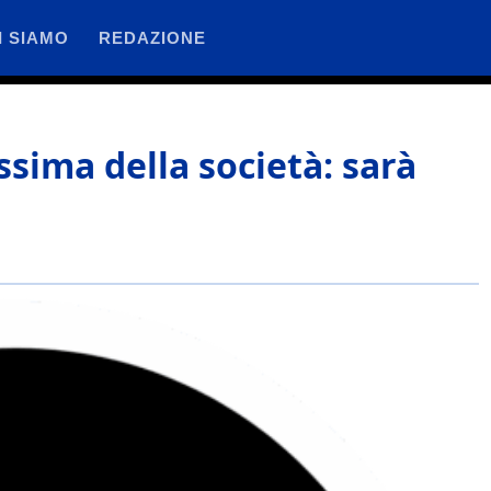
I SIAMO
REDAZIONE
ssima della società: sarà