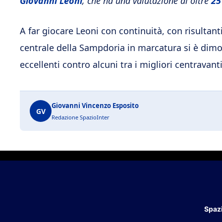
Giovanni Leoni
, che ha una valutazione di oltre
25
A far giocare Leoni con continuità, con risultanti
centrale della Sampdoria in marcatura si è dimo
eccellenti contro alcuni tra i migliori centravant
Giovanni Vincenzo Esposito
GV
Redazione SpazioInter
Spazi